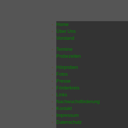
Home
Über Uns
Vorstand
Termine
Probezeiten
Hörproben
Fotos
Presse
Förderkreis
Links
Nachwuchsförderung
Kontakt
Impressum
Datenschutz