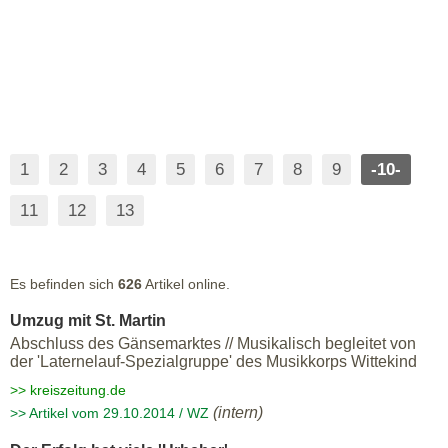
1
2
3
4
5
6
7
8
9
-10-
11
12
13
Es befinden sich
626
Artikel online.
Umzug mit St. Martin
Abschluss des Gänsemarktes // Musikalisch begleitet von
der 'Laternelauf-Spezialgruppe' des Musikkorps Wittekind
>> kreiszeitung.de
(intern)
>> Artikel vom 29.10.2014 / WZ